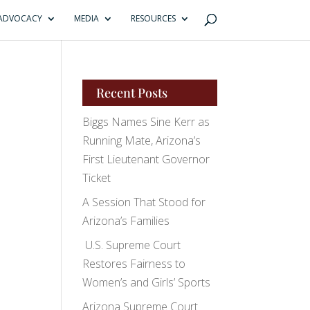
ADVOCACY
MEDIA
RESOURCES
Recent Posts
Biggs Names Sine Kerr as
Running Mate, Arizona’s
First Lieutenant Governor
Ticket
A Session That Stood for
Arizona’s Families
U.S. Supreme Court
Restores Fairness to
Women’s and Girls’ Sports
Arizona Supreme Court