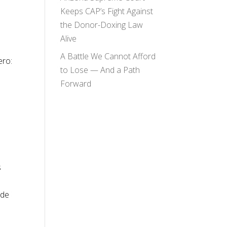
Keeps CAP’s Fight Against
the Donor-Doxing Law
Alive
A Battle We Cannot Afford
ero:
to Lose — And a Path
Forward
s
 de