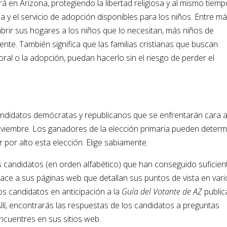
 en Arizona, protegiendo la libertad religiosa y al mismo tiem
a y el servicio de adopción disponibles para los niños. Entre m
abrir sus hogares a los niños que lo necesitan, más niños de
te. También significa que las familias cristianas que buscan
ral o la adopción, puedan hacerlo sin el riesgo de perder el
 candidatos demócratas y republicanos que se enfrentarán cara 
noviembre. Los ganadores de la elección primaria pueden determ
r por alto esta elección. Elige sabiamente.
os candidatos (en orden alfabético) que han conseguido suficien
lace a sus páginas web que detallan sus puntos de vista en var
os candidatos en anticipación a la
Guía del Votante de AZ
publi
 Allí, encontrarás las respuestas de los candidatos a preguntas
ncuentres en sus sitios web.