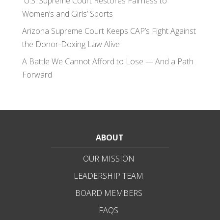
U.S. Supreme Court Restores Fairness to
Women’s and Girls’ Sports
Arizona Supreme Court Keeps CAP’s Fight Against
the Donor-Doxing Law Alive
A Battle We Cannot Afford to Lose — And a Path
Forward
ABOUT
OUR MISSION
LEADERSHIP TEAM
BOARD MEMBERS
FAQS