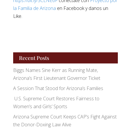
https://bit.ly/3CLNE6F
conéctate con
Proyecto por
la Familia de Arizona
en Facebook y danos un
Like.
Recent Posts
Biggs Names Sine Kerr as Running Mate,
Arizona’s First Lieutenant Governor Ticket
A Session That Stood for Arizona’s Families
U.S. Supreme Court Restores Fairness to
Women’s and Girls’ Sports
Arizona Supreme Court Keeps CAP’s Fight Against
the Donor-Doxing Law Alive