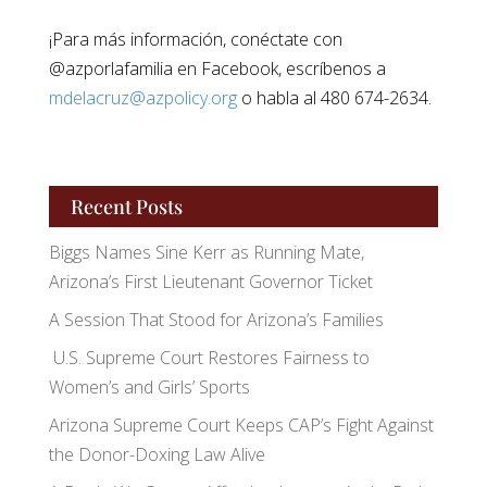
¡Para más información, conéctate con
@azporlafamilia en Facebook, escríbenos a
mdelacruz@azpolicy.org
o habla al 480 674-2634.
Recent Posts
Biggs Names Sine Kerr as Running Mate,
Arizona’s First Lieutenant Governor Ticket
A Session That Stood for Arizona’s Families
U.S. Supreme Court Restores Fairness to
Women’s and Girls’ Sports
Arizona Supreme Court Keeps CAP’s Fight Against
the Donor-Doxing Law Alive